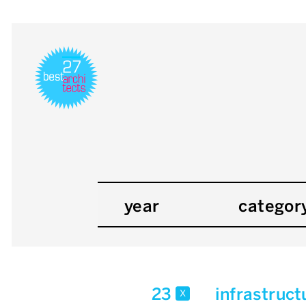
year
categor
23
infrastruct
x