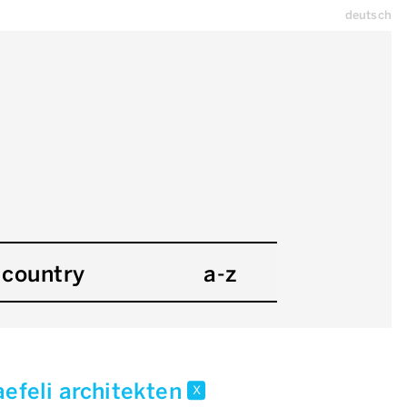
deutsch
country
a-z
aefeli architekten
x