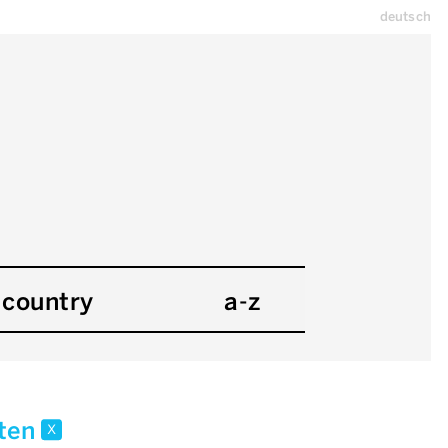
deutsch
country
a-z
kten
x