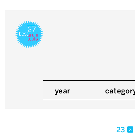
year
categor
23
x