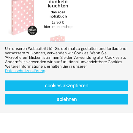
dunkeln
leuchten
das rosa
notizbuch
12,90 €
hier im bookshop
Um unseren Webauftritt für Sie optimal zu gestalten und fortlaufend
verbessern zu können, verwenden wir Cookies. Wenn Sie
'Akzeptieren' klicken, stimmen Sie der Verwendung aller Cookies zu.
Andernfalls verwenden wir nur funktional unverzichtbare Cookies.
Weitere Informationen, erhalten Sie in unserer
Datenschutzerklärung
.
Der «best architects award» zählt zu den führenden
cookies akzeptieren
Architekturauszeichnungen Europas und zeichnet
Projekte aus, die durch besondere architektonische
ablehnen
Qualität und eine eigenständige Haltung
überzeugen. Seit seiner Gründung gilt die
Auszeichnung «best architects» als
Qualitätszeichen für herausragende Architektur
und macht wegweisende Beiträge zur europäischen