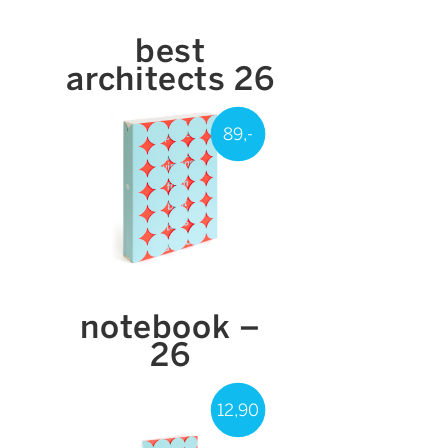
best
architects 26
89,-
notebook –
26
12,90