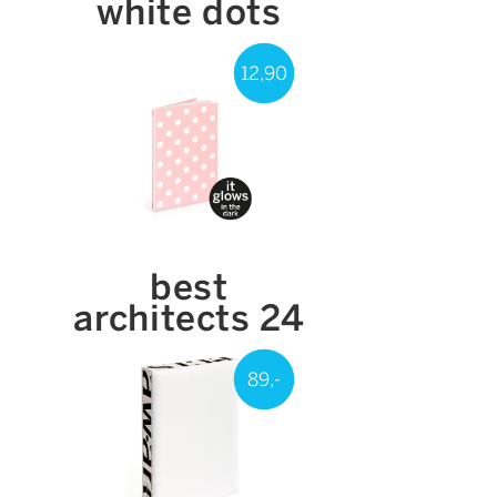
white dots
12,90
best
architects 24
89,-