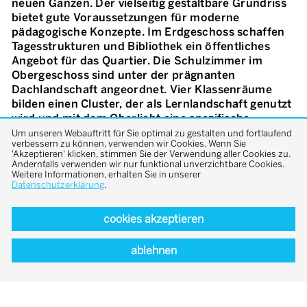
neuen Ganzen. Der vielseitig gestaltbare Grundriss
bietet gute Voraussetzungen für moderne
pädagogische Konzepte. Im Erdgeschoss schaffen
Tagesstrukturen und Bibliothek ein öffentliches
Angebot für das Quartier. Die Schulzimmer im
Obergeschoss sind unter der prägnanten
Dachlandschaft angeordnet. Vier Klassenräume
bilden einen Cluster, der als Lernlandschaft genutzt
wird und mit dem Oberlicht eine spezifische
Atmosphäre erhält. Die Doppeltreppe im Zentrum
Um unseren Webauftritt für Sie optimal zu gestalten und fortlaufend
verbessern zu können, verwenden wir Cookies. Wenn Sie
schafft eine räumlich prägnante Verbindung. Innere
'Akzeptieren' klicken, stimmen Sie der Verwendung aller Cookies zu.
Verglasungen bieten weitere Durchblicke und
Andernfalls verwenden wir nur funktional unverzichtbare Cookies.
Weitere Informationen, erhalten Sie in unserer
Raumerweiterungen. Die Gebäudehülle orientiert
Datenschutzerklärung
.
sich an den Proportionen der bestehenden
Pavillonbauten. Die Tektonik wird durch eine
cookies akzeptieren
Mischung aus vorfabrizierten und an Ort
gegossenen Elementen gegliedert. Die
Fluchtbalkone staffeln die Fassaden und verleihen
ablehnen
ihnen ein vielfältiges Schattenspiel.