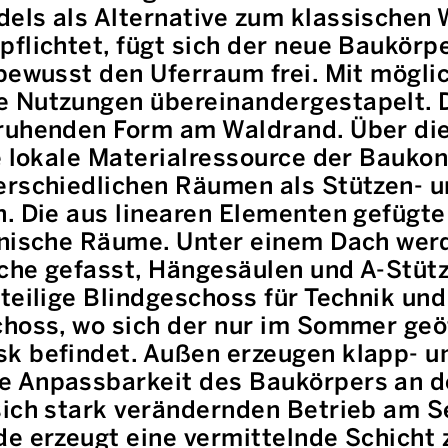
els als Alternative zum klassischen
pflichtet, fügt sich der neue Baukörp
bewusst den Uferraum frei. Mit mögli
 Nutzungen übereinandergestapelt. D
ruhenden Form am Waldrand. Über dies
e lokale Materialressource der Baukon
erschiedlichen Räumen als Stützen- 
. Die aus linearen Elementen gefügte
onische Räume. Unter einem Dach wer
che gefasst, Hängesäulen und A-Stütz
teilige Blindgeschoss für Technik und
choss, wo sich der nur im Sommer geö
k befindet. Außen erzeugen klapp- u
e Anpassbarkeit des Baukörpers an 
sich stark verändernden Betrieb am 
de erzeugt eine vermittelnde Schicht