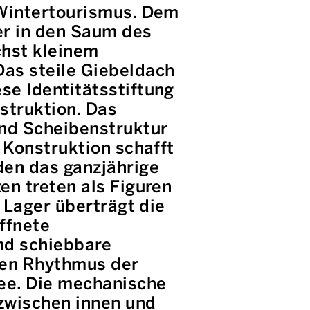
 Wintertourismus. Dem
er in den Saum des
chst kleinem
as steile Giebeldach
e Identitätsstiftung
struktion. Das
und Scheibenstruktur
 Konstruktion schafft
den das ganzjährige
en treten als Figuren
 Lager überträgt die
ffnete
nd schiebbare
den Rhythmus der
See. Die mechanische
 zwischen innen und