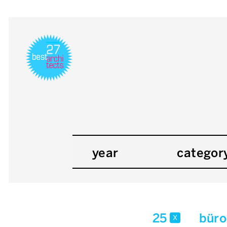
year
categor
25
büro
x