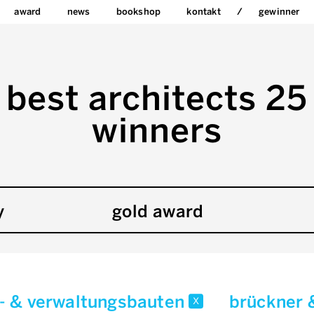
award
news
bookshop
kontakt
gewinner
best architects 25
winners
y
gold award
- & verwaltungsbauten
brückner 
x