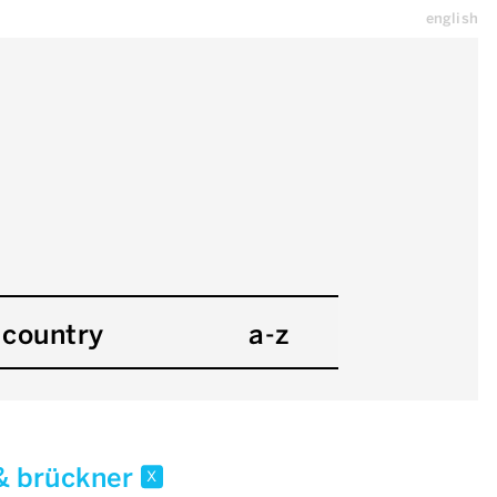
english
country
a-z
& brückner
x