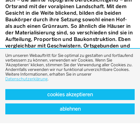
Ortsrand mit der voralpinen Landschaft. Mit dem
Gesicht in die Weite blickend, bilden die beiden
Baukörper durch ihre Setzung sowohl einen Hof-
als auch einen Grünraum. So ähnlich die Häuser in
der Materialisierung sind, so verschieden sind sie in
Aufteilung, Proportion und Baukonstruktion. Eben
vergleichbar mit Geschwistern. Ortsgebunden und
doch von eigener Art, streng und doch verspielt. Die
Um unseren Webauftritt für Sie optimal zu gestalten und fortlaufend
wechselseitigen Beziehungen der Häuser sind ein
verbessern zu können, verwenden wir Cookies. Wenn Sie
'Akzeptieren' klicken, stimmen Sie der Verwendung aller Cookies zu.
wesentliches Thema. Ortstypische Elemente
Andernfalls verwenden wir nur funktional unverzichtbare Cookies.
wurden behutsam weiterentwickelt. Der äußeren
Weitere Informationen, erhalten Sie in unserer
Klarheit wird im Inneren jedoch eine Vielzahl
Datenschutzerklärung
.
unterschiedlicher Raumstimmungen
entgegengesetzt. Kleinere introvertierte Räume
cookies akzeptieren
treffen auf großzügige hohe. Die vorherrschenden
Materialien Ziegel, Beton und Holz sind oft roh
ablehnen
belassen und mit kräftigen Farben akzentuiert.