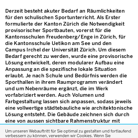
Derzeit besteht akuter Bedarf an Räumlichkeiten
für den schulischen Sportunterricht. Als Erster
formulierte der Kanton Zürich die Notwendigkeit
provisorischer Sportbauten, vorerst für die
Kantonsschulen Freudenberg/Enge in Zürich, für
die Kantonsschule Uetikon am See und den
Campus Irchel der Universität Zürich. Um diesem
Bedarf gerecht zu werden, wurde eine provisorische
Lösung entwickelt, deren modularer Aufbau eine
Anpassung an die spezifische lokale Situation
erlaubt. Je nach Schule und Bedürfnis werden die
Sporthallen in ihrem Raumprogramm verändert
und um Nebenräume ergänzt, die im Werk
vorfabriziert werden. Auch Volumen und
Farbgestaltung lassen sich anpassen, sodass jeweils
eine vollwertige städtebauliche wie architektonische
Lösung entsteht. Die Gebäude zeichnen sich durch
eine von aussen sichtbare Rahmenstruktur mit
hoch liegenden Fenstern aus. Die vertikale Struktur
Um unseren Webauftritt für Sie optimal zu gestalten und fortlaufend
der Holzkonstruktion prägt die primäre
verbessern zu können, verwenden wir Cookies. Wenn Sie