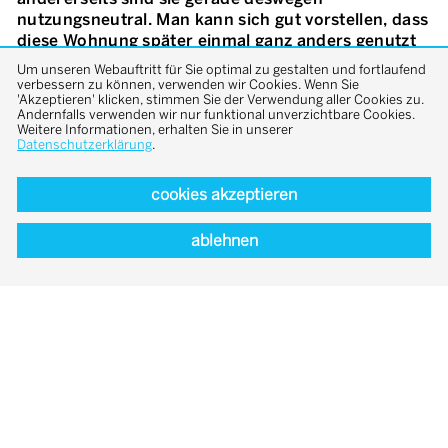
nutzungsneutral. Man kann sich gut vorstellen, dass
diese Wohnung später einmal ganz anders genutzt
werden wird. Im Inneren arbeiteten wir mit
Um unseren Webauftritt für Sie optimal zu gestalten und fortlaufend
gekurvten Trockenbauwänden. Sie sind optisch
verbessern zu können, verwenden wir Cookies. Wenn Sie
'Akzeptieren' klicken, stimmen Sie der Verwendung aller Cookies zu.
zwischen der Decken- und der Bodenscheibe
Andernfalls verwenden wir nur funktional unverzichtbare Cookies.
eingespannt. Die körperhaften, im Raum platzierten
Weitere Informationen, erhalten Sie in unserer
Wände sind vollständig umgehbar. Sie schaffen ein
Datenschutzerklärung
.
Raumkontinuum. Lose liegen sie im Raum verteilt
und fördern eine dynamische, fliessende Bewegung
cookies akzeptieren
durch den Raum. Dennoch bieten die
geschwungenen Wände Nischen und Rückzugsorte.
ablehnen
Durch lärmabsorbierende Vorhänge lässt sich das
Raumkontinuum zudem in eigens abgetrennte
Raumeinheiten gliedern. Eine weitere Besonderheit
der gerundeten Wände besteht darin, dass sie auf
der Innenseite ihrer Schalen Einbaumöbel
aufnehmen, etwa die Bibliothek oder die Küche. Die
Wände bestehen aus einem sorgfältig ausgelesenen
und wärmespendenden Lehmputz. Die Decke ist
roh belassen.