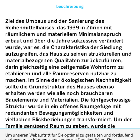
beschreibung
Ziel des Umbaus und der Sanierung des
Reihenmittelhauses, das 1939 in Zürich mit
räumlichem und materiellem Minimalanspruch
erbaut und über die Jahre sukzessive verändert
wurde, war es, die Charakteristika der Siedlung
aufzugreifen, das Haus zu seinen strukturellen und
materialbezogenen Qualitäten zurückzuführen,
darin gleichzeitig eine zeitgemäße Wohnform zu
etablieren und alle Raumreserven nutzbar zu
machen. Im Sinne der ökologischen Nachhaltigkeit
sollte die Grundstruktur des Hauses ebenso
erhalten werden wie alle noch brauchbaren
Bauelemente und Materialien. Die fünfgeschossige
Struktur wurde in ein offenes Raumgefüge mit
redundanten Bewegungsmöglichkeiten und
vielfachen Blickbeziehungen transformiert. Um der
Familie genügend Raum zu geben, wurde die
Hauptwohnebene vom Erd- in das Gartengeschoss
Um unseren Webauftritt für Sie optimal zu gestalten und fortlaufend
verlegt. Der ehemals zur Nebennutzung angelegte
verbessern zu können, verwenden wir Cookies. Wenn Sie