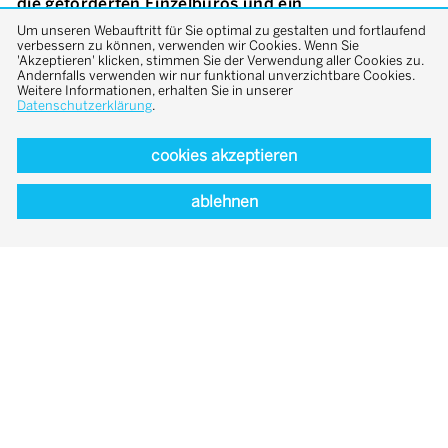
die geforderten Einzelbüros und ein
Sitzungszimmer aufnehmen. Diese Einbauten sind
Um unseren Webauftritt für Sie optimal zu gestalten und fortlaufend
als teilweise verglaste Holzrahmenkonstruktion mit
verbessern zu können, verwenden wir Cookies. Wenn Sie
'Akzeptieren' klicken, stimmen Sie der Verwendung aller Cookies zu.
farbig gestrichenen Füllungen und Oberlichtern in
Andernfalls verwenden wir nur funktional unverzichtbare Cookies.
den Raum eingestellt und nehmen gestalterisch
Weitere Informationen, erhalten Sie in unserer
Datenschutzerklärung
.
Bezug auf die Wandgliederung und die
Fensterteilungen des Gesamtraums. Es wurden
spannende Durchblicke geschaffen; der Raum
cookies akzeptieren
erhielt ein spezifisches Gepräge, welches an den
ursprünglichen Krankensaal erinnert. Im
ablehnen
Sockelgeschoss wurde ein Skills-Lab für
Studierende der Veterinärmedizin eingerichtet. Mit
einer Wandverkleidung aus dunklen Platten und
einem robusten Bodenbelag aus Schmelzbasalt
konnten die Anforderungen für die Labornutzung
erfüllt werden; dem ehemals unwirtlichen
Sockelgeschoss wurde dabei zugleich ein
eigenständiger Charakter verliehen.