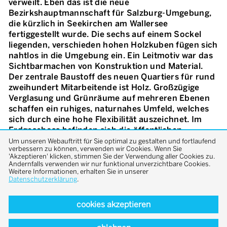
verweilt. Eben das ist die neue
Bezirkshauptmannschaft für Salzburg-Umgebung,
die kürzlich in Seekirchen am Wallersee
fertiggestellt wurde. Die sechs auf einem Sockel
liegenden, verschieden hohen Holzkuben fügen sich
nahtlos in die Umgebung ein. Ein Leitmotiv war das
Sichtbarmachen von Konstruktion und Material.
Der zentrale Baustoff des neuen Quartiers für rund
zweihundert Mitarbeitende ist Holz. Großzügige
Verglasung und Grünräume auf mehreren Ebenen
schaffen ein ruhiges, naturnahes Umfeld, welches
sich durch eine hohe Flexibilität auszeichnet. Im
Erdgeschoss befinden sich die öffentlichen
Serviceeinrichtungen, in den drei Obergeschossen
Um unseren Webauftritt für Sie optimal zu gestalten und fortlaufend
verbessern zu können, verwenden wir Cookies. Wenn Sie
sind die Büros für die Mitarbeitenden angesiedelt.
'Akzeptieren' klicken, stimmen Sie der Verwendung aller Cookies zu.
Die klare Grundrissstruktur bringt eine leichte
Andernfalls verwenden wir nur funktional unverzichtbare Cookies.
Weitere Informationen, erhalten Sie in unserer
Orientierung und kurze Wege mit sich. Wie bei der
Datenschutzerklärung
.
Wahl des Materials stand auch hinsichtlich der
Energieversorgung Klimagerechtigkeit im Fokus: Die
cookies akzeptieren
Wärmeversorgung erfolgt über das Nahwärmenetz
von Seekirchen, die Zuluft wird über einen
Erdkollektor vorgewärmt. Im Sommer kommt eine