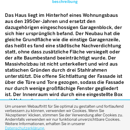
beschreibung
Das Haus liegt im Hinterhof eines Wohnungsbaus
aus den 1950er-Jahren und ersetzt den
dazugehörigen eingeschossigen Garagenblock, der
sich hier ursprünglich befand. Der Neubau hat die
gleiche Grundfläche wie die einstige Garagenzeile,
das heißt es fand eine städtische Nachverdichtung
statt, ohne dass zusätzliche Fläche versiegelt oder
der alte Baumbestand beeinträchtigt wurde. Der
Massivholzbau ist nicht unterkellert und wird aus
statischen Gründen durch drei Stahlrahmen
unterstützt. Die offene Sichtlattung der Fassade ist
über die Türe und Tore gezogen, sodass die Fassade
nur durch wenige großflächige Fenster gegliedert
ist. Der Innenraum wird durch eine eingestellte Box
mit Nebenräumen in einen großen
gemeinschaftlichen Raum (Wohnen, Essen, Kochen)
Um unseren Webauftritt für Sie optimal zu gestalten und fortlaufend
verbessern zu können, verwenden wir Cookies. Wenn Sie
und zwei Individualräume zoniert. Das offene
'Akzeptieren' klicken, stimmen Sie der Verwendung aller Cookies zu.
Holzsparrendach überspannt sichtbar den ganzen
Andernfalls verwenden wir nur funktional unverzichtbare Cookies.
Weitere Informationen, erhalten Sie in unserer
Innenraum, wodurch dieser als Ganzes erlebbar
Datenschutzerklärung
.