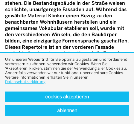
stehen. Die Bestandsgebäude in der Straße weisen
schlichte, unaufgeregte Fassaden auf. Während das
gewählte Material Klinker einen Bezug zu den
benachbarten Wohnhäusern herstellen und ein
gemeinsames Vokabular etablieren soll, wurde mit
den verschiedenen Winkeln, die den Baukörper
bilden, eine einzigartige Formensprache geschaffen.
Dieses Repertoire ist an der vorderen Fassade
zurückhaltender eingesetzt, während die Fassade,
die sich zum Garten hin öffnet, so konzipiert ist,
Um unseren Webauftritt für Sie optimal zu gestalten und fortlaufend
verbessern zu können, verwenden wir Cookies. Wenn Sie
dass sie mehr Sonnenlicht einfängt und den Garten
'Akzeptieren' klicken, stimmen Sie der Verwendung aller Cookies zu.
mit ihren großzügigen Gesten umarmt. Im Inneren
Andernfalls verwenden wir nur funktional unverzichtbare Cookies.
Weitere Informationen, erhalten Sie in unserer
des Gebäudes sollen alle Bögen und Winkel in Form
Datenschutzerklärung
.
von Kubaturen wahrgenommen werden können.
Daher empfängt uns im Erdgeschoss ein sehr freier
cookies akzeptieren
und großzügiger Grundriss, der fast keine Trennung
zwischen den Funktionen etabliert, was fließenden
Übergänge und einem offenen Wohnbereich
ablehnen
entstehen lässt.