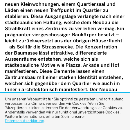
neuen Kleinwohnungen, einem Quartiersaal und
Läden einen neuen Treffpunkt im Quartier zu
etablieren. Diese Ausgangslage verlangte nach einer
städtebaulichen Haltung, welche dem Neubau die
Strahlkraft eines Zentrums zu verleihen vermag. Ein
prägnanter viergeschossiger Baukörper besetzt –
leicht zurückversetzt aus der übrigen Häuserflucht
– als Solitär die Strassenecke. Die Konzentration
der Baumasse lässt attraktive, differenzierte
Aussenräume entstehen, welche sich als
städtebauliche Motive wie Piazza, Arkade und Hof
manifestieren. Diese Elemente lassen einen
Zentrumsbau mit einer starken Identität entstehen,
welcher sich gegenüber dem Quartier wie auch im
Innern architektonisch manifestiert. Der Neubau
springt an jeder Ecke volumetrisch aus seiner
Um unseren Webauftritt für Sie optimal zu gestalten und fortlaufend
Grundform zurück und bricht so die äusserlich
verbessern zu können, verwenden wir Cookies. Wenn Sie
wahrnehmbare Dimension auf einen dem Quartier
'Akzeptieren' klicken, stimmen Sie der Verwendung aller Cookies zu.
Andernfalls verwenden wir nur funktional unverzichtbare Cookies.
gemäßen Massstab. Im Innern überrascht der Bau
Weitere Informationen, erhalten Sie in unserer
mit einem grossen offenen Wohn- und
Datenschutzerklärung
.
Erschliessungshof. Dieser steht symbolisch für das