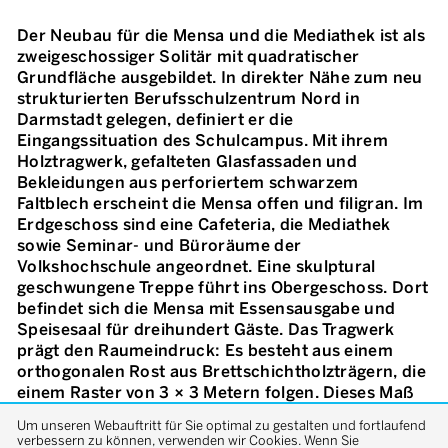
Der Neubau für die Mensa und die Mediathek ist als
zweigeschossiger Solitär mit quadratischer
Grundfläche ausgebildet. In direkter Nähe zum neu
strukturierten Berufsschulzentrum Nord in
Darmstadt gelegen, definiert er die
Eingangssituation des Schulcampus. Mit ihrem
Holztragwerk, gefalteten Glasfassaden und
Bekleidungen aus perforiertem schwarzem
Faltblech erscheint die Mensa offen und filigran. Im
Erdgeschoss sind eine Cafeteria, die Mediathek
sowie Seminar- und Büroräume der
Volkshochschule angeordnet. Eine skulptural
geschwungene Treppe führt ins Obergeschoss. Dort
befindet sich die Mensa mit Essensausgabe und
Speisesaal für dreihundert Gäste. Das Tragwerk
prägt den Raumeindruck: Es besteht aus einem
orthogonalen Rost aus Brettschichtholzträgern, die
einem Raster von 3 × 3 Metern folgen. Dieses Maß
bildet das Grundmodul des strukturalistischen
Um unseren Webauftritt für Sie optimal zu gestalten und fortlaufend
Gesamtkonzepts. Jedem dieser Module ist eine
verbessern zu können, verwenden wir Cookies. Wenn Sie