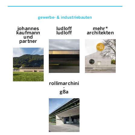
gewerbe- & industriebauten
johannes
ludloff
mehr*
kaufmann
ludloff
architekten
und
partner
rollimarchini
∙
g8a