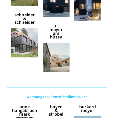
schneider
&
schneider
uli
mayer
urs
hüssy
wohnungsbau/mehrfamilienhäuser
anne
bayer
burkard
hangebruch
&
meyer
mark
strobel
ammann