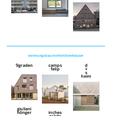
wohnungsbau/einfamilienhäuser
9graden
camps
d
felip
+
s
heim
giuliani
hönger
inches