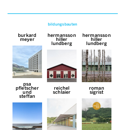
bildungsbauten
burkard
hermansson
hermansson
meyer
hiller
hiller
lundberg
lundberg
psa
pfletscher
reichel
roman
und
schlaier
sigrist
steffan