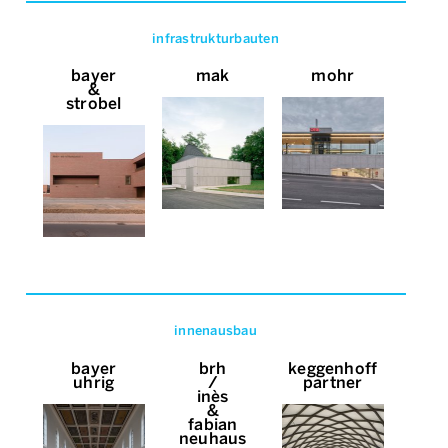
infrastrukturbauten
bayer
mak
mohr
&
strobel
innenausbau
bayer
brh
keggenhoff
uhrig
/
partner
inès
&
fabian
neuhaus