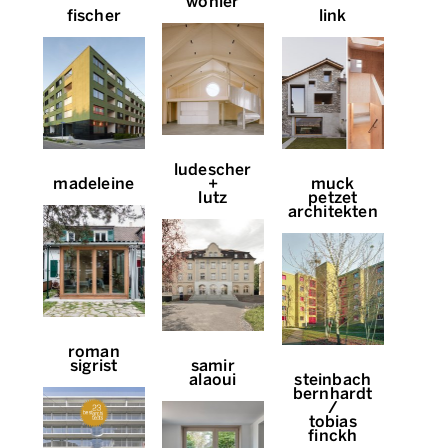
wohler
fischer
link
ludescher
madeleine
+
muck
lutz
petzet
architekten
roman
sigrist
samir
alaoui
steinbach
bernhardt
/
tobias
finckh