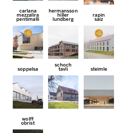
carlana
hermansson
mezzalira
hiller
rapin
pentimalli
lundberg
saiz
schoch
soppelsa
tavli
steimle
wolff
obrist