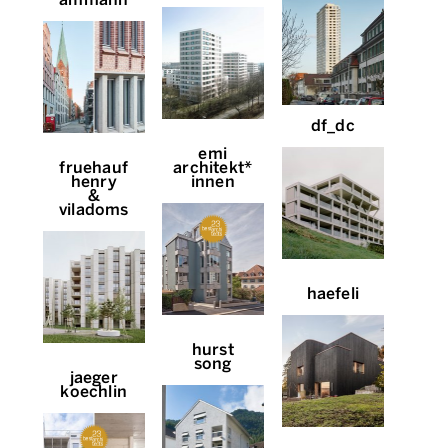
df_dc
emi
fruehauf
architekt*
henry
innen
&
viladoms
haefeli
hurst
song
jaeger
koechlin