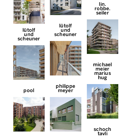
lin.
robbe.
seiler
lütolf
lütolf
und
und
scheuner
scheuner
michael
meier
marius
hug
philippe
pool
meyer
schoch
tavli