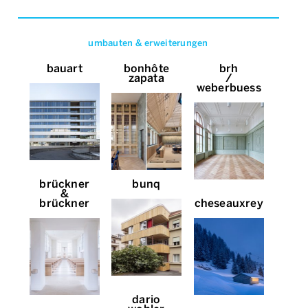
umbauten & erweiterungen
bauart
bonhôte
brh
zapata
/
weberbuess
brückner
bunq
&
brückner
cheseauxrey
dario