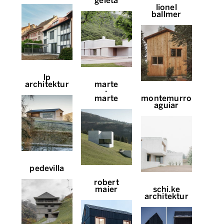
geleta
lionel
ballmer
lp
architektur
marte
∙
marte
montemurro
aguiar
pedevilla
robert
maier
schi.ke
architektur