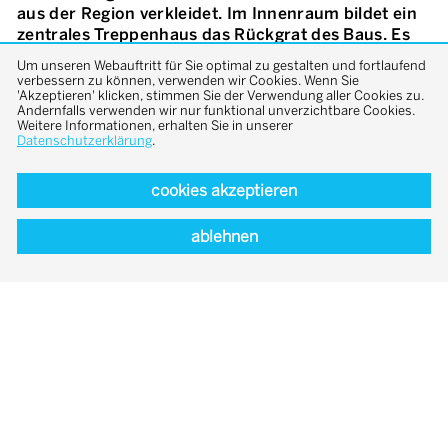
aus der Region verkleidet. Im Innenraum bildet ein
zentrales Treppenhaus das Rückgrat des Baus. Es
erschliesst fünf Halbebenen, die jeweils aus zwei
Um unseren Webauftritt für Sie optimal zu gestalten und fortlaufend
eigenständigen Räumen bestehen. Dieses innere
verbessern zu können, verwenden wir Cookies. Wenn Sie
'Akzeptieren' klicken, stimmen Sie der Verwendung aller Cookies zu.
Labyrinth eröffnet eine Abfolge «kleiner Welten»,
Andernfalls verwenden wir nur funktional unverzichtbare Cookies.
wodurch das Haus grösser erscheint, als es
Weitere Informationen, erhalten Sie in unserer
tatsächlich ist. Dieses Streben nach räumlichem
Datenschutzerklärung
.
und materiellem Minimalismus setzt dem
Konsumdiktat der heutigen Gesellschaft etwas
cookies akzeptieren
entgegen. Konstruktiv gesehen besteht das gesamte
Bauwerk – Innenwände, Aussenwände, Decken,
ablehnen
Dach und Möbel – aus Brettsperrholz, das aus
lokalem Fichtenholz hergestellt wird. Die Bauzeit
betrug nur sechs Monate. Die Wärme für die
Heizung und das Warmwasser wird mit einem
Pelletheizkessel erzeugt. Unter den Möbeln
angebrachte Heizkörper verteilen die Wärme
gleichmässig in jedem Raum. Im Sommer spenden
die Bäume, die das Grundstück begrenzen, viel
Schatten.