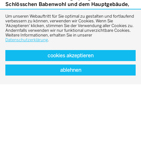
Schlösschen Babenwohl und dem Hauptgebäude,
um das Schlösschen mit seinen Grundmauern aus
Um unseren Webauftritt für Sie optimal zu gestalten und fortlaufend
dem 14. Jahrhundert als eigenständiges Gebäude
verbessern zu können, verwenden wir Cookies. Wenn Sie
freizustellen. Der Hauptzugang erfolgt nun von
'Akzeptieren' klicken, stimmen Sie der Verwendung aller Cookies zu.
Nordwesten her über den Park und eine dem Haus
Andernfalls verwenden wir nur funktional unverzichtbare Cookies.
Weitere Informationen, erhalten Sie in unserer
entsprechende großzügige Freitreppe, die mittig auf
Datenschutzerklärung
.
den Konventbau (das Hauptgebäude) zuläuft. Die
Fernwirkung und Anordnung der Gebäude in ihrem
cookies akzeptieren
alten Baumbestand sprechen die Sprache von
Gründerzeit und Jugendstil. Das Ensemble ist
ablehnen
sozusagen mit dem Ausbruch der Moderne bereits
komplett gewesen. Die Architekten versuchen,
dieser Stimmung zu entsprechen, indem sie solide
Materialien wie Beton, Kalkputz und Massivholz
einsetzen. Vielleicht gelingt es ihnen, hier einen Ort
zu schaffen, an dem die Zeit langsamer vergeht:
Evolution statt Revolution, wertschätzende
Weiterentwicklung.