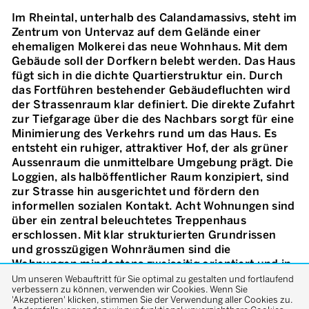
Im Rheintal, unterhalb des Calandamassivs, steht im
Zentrum von Untervaz auf dem Gelände einer
ehemaligen Molkerei das neue Wohnhaus. Mit dem
Gebäude soll der Dorfkern belebt werden. Das Haus
fügt sich in die dichte Quartierstruktur ein. Durch
das Fortführen bestehender Gebäudefluchten wird
der Strassenraum klar definiert. Die direkte Zufahrt
zur Tiefgarage über die des Nachbars sorgt für eine
Minimierung des Verkehrs rund um das Haus. Es
entsteht ein ruhiger, attraktiver Hof, der als grüner
Aussenraum die unmittelbare Umgebung prägt. Die
Loggien, als halböffentlicher Raum konzipiert, sind
zur Strasse hin ausgerichtet und fördern den
informellen sozialen Kontakt. Acht Wohnungen sind
über ein zentral beleuchtetes Treppenhaus
erschlossen. Mit klar strukturierten Grundrissen
und grosszügigen Wohnräumen sind die
Wohnungen mindestens zweiseitig orientiert und in
einen Tag- und Nachtbereich unterteilt. Die
Um unseren Webauftritt für Sie optimal zu gestalten und fortlaufend
verbessern zu können, verwenden wir Cookies. Wenn Sie
Aussenwände aus Einsteinmauerwerk sind als
'Akzeptieren' klicken, stimmen Sie der Verwendung aller Cookies zu.
Lochfassade mit raumhohen Fenstern und