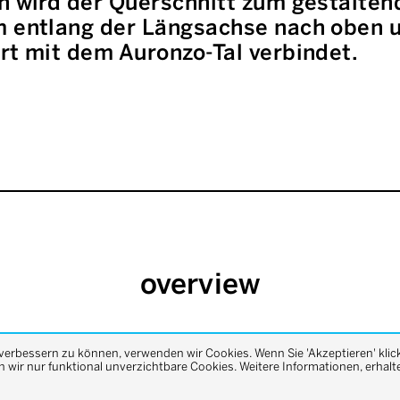
en wird der Querschnitt zum gestalten
m entlang der Längsachse nach oben u
rt mit dem Auronzo-Tal verbindet.
overview
previous
next
 verbessern zu können, verwenden wir Cookies. Wenn Sie 'Akzeptieren' klic
wir nur funktional unverzichtbare Cookies. Weitere Informationen, erhalte
project
project