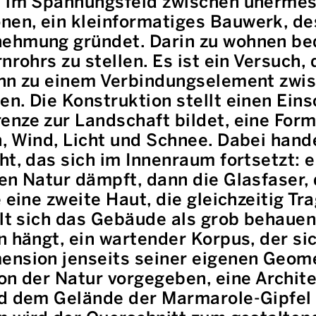
t im Spannungsfeld zwischen unermes
en, ein kleinformatiges Bauwerk, de
ehmung gründet. Darin zu wohnen bed
rnrohrs zu stellen. Es ist ein Versuch
 ihn zu einem Verbindungselement zw
n. Die Konstruktion stellt einen Einsc
enze zur Landschaft bildet, eine Form
, Wind, Licht und Schnee. Dabei hande
ht, das sich im Innenraum fortsetzt: e
en Natur dämpft, dann die Glasfaser, d
e eine zweite Haut, die gleichzeitig T
llt sich das Gebäude als grob behauen
n hängt, ein wartender Korpus, der sic
ension jenseits seiner eigenen Geome
on der Natur vorgegeben, eine Archite
nd dem Gelände der Marmarole-Gipfel 