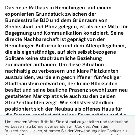
Das neue Rathaus in Remchingen, auf einem
exponierten Grundstück zwischen der
Bundesstraße B10 und dem Grünraum von
Schlossbad und Pfinz gelegen, ist als neue Mitte für
Begegnung und Kommunikation konzipiert. Seine
direkte Nachbarschaft ist geprägt von der
Remchinger Kulturhalle und dem Altenpflegeheim,
die als eigenständige, auf sich selbst bezogene
Solitäre keine stadträumliche Beziehung
zueinander aufbauen. Um diese Situation
nachhaltig zu verbessern und klare Platzkanten
auszubilden, wurde ein geschliffener fünfeckiger
Stadtbaustein entworfen, der keine Rückseiten
besitzt und seine bauliche Präsenz sowohl zum neu
gestalteten Marktplatz wie auch zu den beiden
Straßenfluchten zeigt. Wie selbstverständlich
positioniert sich der Neubau als offenes Haus für
die Bürger, reagiert mit seiner Form präzise auf die
wichtigen Raumbeziehungen und definiert ein
Um unseren Webauftritt für Sie optimal zu gestalten und fortlaufend
verbessern zu können, verwenden wir Cookies. Wenn Sie
neues Zentrum für Remchingen. Einerseits wirkt er
'Akzeptieren' klicken, stimmen Sie der Verwendung aller Cookies zu.
wie ein repräsentativer Solitär, andererseits