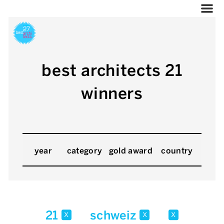
best architects 21
winners
year
category
gold award
country
21
schweiz
x
x
x