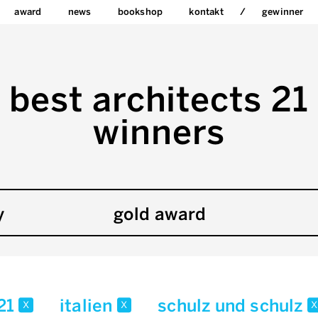
award
news
bookshop
kontakt
gewinner
best architects 21
winners
y
gold award
21
italien
schulz und schulz
x
x
x