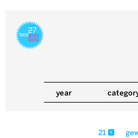
year
categor
21
gew
x