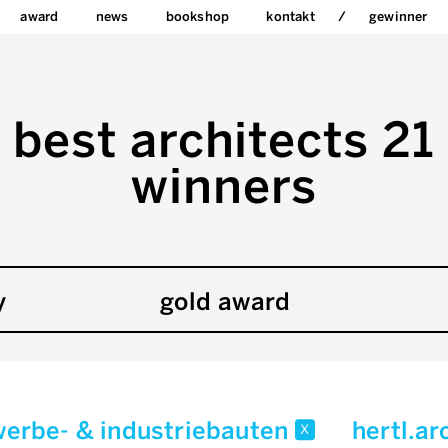
award
news
bookshop
kontakt
gewinner
best architects 21
winners
y
gold award
erbe- & industriebauten
hertl.a
x