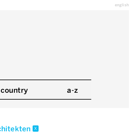
english
country
a-z
rchitekten
x