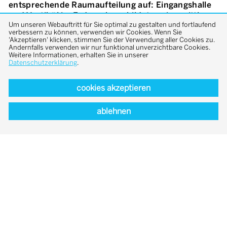
entsprechende Raumaufteilung auf: Eingangshalle
und Vestibül im Erdgeschoss bildeten eine mittlere
Um unseren Webauftritt für Sie optimal zu gestalten und fortlaufend
Raumschicht, seitlich angegliedert fanden sich
verbessern zu können, verwenden wir Cookies. Wenn Sie
große Wohn-, Ess- und Gesellschaftsräume,
'Akzeptieren' klicken, stimmen Sie der Verwendung aller Cookies zu.
straßenseitig dienende Räume mit Küche und
Andernfalls verwenden wir nur funktional unverzichtbare Cookies.
Weitere Informationen, erhalten Sie in unserer
Garderobe. Eine verglaste Veranda markierte den
Datenschutzerklärung
.
Übergang zum Garten. Im Obergeschoss befanden
sich die Privaträume und im Dachgeschoss weitere
cookies akzeptieren
Schlaf- sowie Personalräume. Durch den Umbau
entstanden neun Gästezimmer. Für die Badezimmer
wurden kleine, zwischenliegende Zimmer geteilt und
ablehnen
den Eckzimmern zugeschlagen. Die sanitäre
Erschließung erfolgt in den neuen Trennwänden,
sodass Eingriffe in die geschützte Bausubstanz
minimiert wurden. Die Gesellschaftsräume – dazu
zählt auch das neu eingebaute separat zugängliche
Kino mit Foyer im Untergeschoss – und der Garten
dienen dem Aufenthalt der Gäste oder für private
Anlässe.