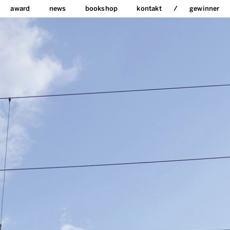
award
news
bookshop
kontakt
gewinner