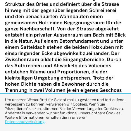
Struktur des Ortes und definiert über die Strasse
hinweg mit der gegenüberliegenden Schreinerei
und den benachbarten Wohnbauten einen
gemeinsamen Hof: einen Begegnungsraum für die
ganze Nachbarschaft. Von der Strasse abgekehrt
entsteht ein privater Aussenraum am Bach mit Blick
in die Natur. Auf einem Betonfundament und unter
einem Satteldach stehen die beiden Holzkuben mit
einspringender Ecke abgewinkelt zueinander. Der
Zwischenraum bildet die Eingangsbereiche. Durch
das Aufbrechen und Abwinkeln des Volumens
entstehen Räume und Proportionen, die der
kleinteiligen Umgebung entsprechen. Trotz der
hohen Dichte haben die Bewohner durch die
Trennung in zwei Volumen je ein eigenes Geschoss
für sich. Im Zentrum der Wohnungen liegt jeweils
Um unseren Webauftritt für Sie optimal zu gestalten und fortlaufend
der gegen Süden und zum «Hof» hin orientierte
verbessern zu können, verwenden wir Cookies. Wenn Sie
Essbereich, um den alle Zimmer angeordnet sind.
'Akzeptieren' klicken, stimmen Sie der Verwendung aller Cookies zu.
Andernfalls verwenden wir nur funktional unverzichtbare Cookies.
Materialien in ihrer rohen Form bestimmen das Bild.
Weitere Informationen, erhalten Sie in unserer
Aussen wird das Gebäude durch die natürliche
Datenschutzerklärung
.
Alterung der unbehandelten Holzfassade im Laufe