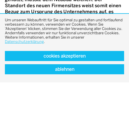
Standort des neuen Firmensitzes weist somit einen
Bezug zum Ursprung des Unternehmens auf, es
entsteht ein neuer Ort, der die Identität des
Um unseren Webauftritt für Sie optimal zu gestalten und fortlaufend
Unternehmens und den öffentlichen Raum
verbessern zu können, verwenden wir Cookies. Wenn Sie
'Akzeptieren' klicken, stimmen Sie der Verwendung aller Cookies zu.
gleichermaßen bereichert. Der Standort ist geprägt
Andernfalls verwenden wir nur funktional unverzichtbare Cookies.
durch unterschiedlichste Bauformen, ein typisches
Weitere Informationen, erhalten Sie in unserer
Mischgebiet aus Gewerbe, Industrie und
Datenschutzerklärung
.
Wohnungsbau. Gemeinsam mit dem Bauherrn
entschieden sich die Architekten für eine klare,
cookies akzeptieren
reduzierte Formensprache, die sich an der zeitlosen
klassischen Moderne orientiert. Die äußere
ablehnen
Gebäudehülle des Neubaus ist in Sichtbeton
ausgeführt, welcher den Baukörper bescheiden,
aber dennoch im kleinstädtischen Kontext
eigenständig erscheinen lässt. Dass das Gebäude
von einem ortstypischen Pflaster «umspült» wird,
ist dabei nicht zufällig, sondern «verwebt» die
angrenzenden Freiflächen und verstärkt die Idee
des Gebäudes als plastisch anmutender solitärer
Stadtbaustein.