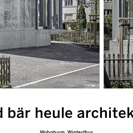
d bär heule archite
Wohnturm, Winterthur