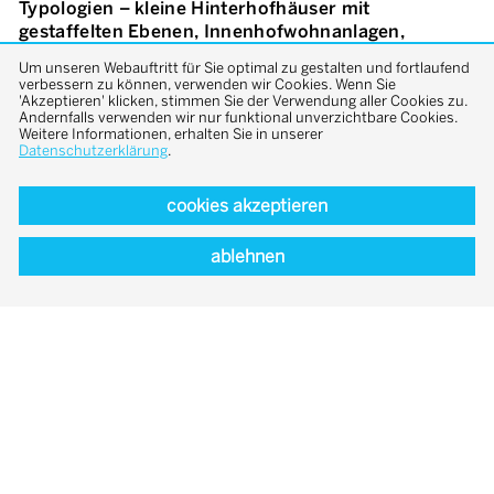
Typologien – kleine Hinterhofhäuser mit
gestaffelten Ebenen, Innenhofwohnanlagen,
Wohn-/Aktivitätsflächen oder Wohnungen, die sich
Um unseren Webauftritt für Sie optimal zu gestalten und fortlaufend
verbinden lassen, werden in die unterschiedlichen
verbessern zu können, verwenden wir Cookies. Wenn Sie
Gebäudevolumen integriert, um den Ansprüchen an
'Akzeptieren' klicken, stimmen Sie der Verwendung aller Cookies zu.
Andernfalls verwenden wir nur funktional unverzichtbare Cookies.
ein Mehrgenerationenhaus gerecht zu werden. Die
Weitere Informationen, erhalten Sie in unserer
besondere Auseinandersetzung mit dauerhaften
Datenschutzerklärung
.
und untergeordneten Konstruktionselementen
(etwa leichten Trennwänden oder den Fassaden)
cookies akzeptieren
bot weiteres Potenzial für die Gebäudeentwicklung.
Die Landschaftsgestaltung gliedert sich in private
ablehnen
und öffentliche Gärten, Blumenwiesen, die von der
Bebauung umgeben sind, sowie
Gemeinschaftsplätze, die sich um einen großen
zentralen Obstgarten orientieren und durch ein
Wegenetz verbunden sind. Die Gartengestaltung
und -pflege sorgt für soziale Bindungen. Als
Hauptenergieträger sieht der Entwurf eine
Holzheizung als Zentralheizung, natürliche Lüftung
und Solarenergie vor.