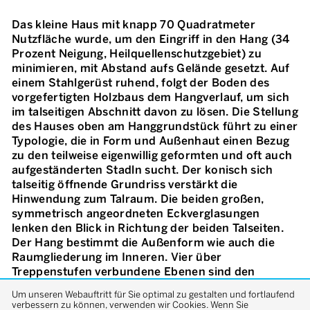
Das kleine Haus mit knapp 70 Quadratmeter
Nutzfläche wurde, um den Eingriff in den Hang (34
Prozent Neigung, Heilquellenschutzgebiet) zu
minimieren, mit Abstand aufs Gelände gesetzt. Auf
einem Stahlgerüst ruhend, folgt der Boden des
vorgefertigten Holzbaus dem Hangverlauf, um sich
im talseitigen Abschnitt davon zu lösen. Die Stellung
des Hauses oben am Hanggrundstück führt zu einer
Typologie, die in Form und Außenhaut einen Bezug
zu den teilweise eigenwillig geformten und oft auch
aufgeständerten Stadln sucht. Der konisch sich
talseitig öffnende Grundriss verstärkt die
Hinwendung zum Talraum. Die beiden großen,
symmetrisch angeordneten Eckverglasungen
lenken den Blick in Richtung der beiden Talseiten.
Der Hang bestimmt die Außenform wie auch die
Raumgliederung im Inneren. Vier über
Treppenstufen verbundene Ebenen sind den
verschiedenen Wohnbereichen – Schlaf, Erholung,
Um unseren Webauftritt für Sie optimal zu gestalten und fortlaufend
Kochen, Essen/Wohnen – zugeordnet. Die
verbessern zu können, verwenden wir Cookies. Wenn Sie