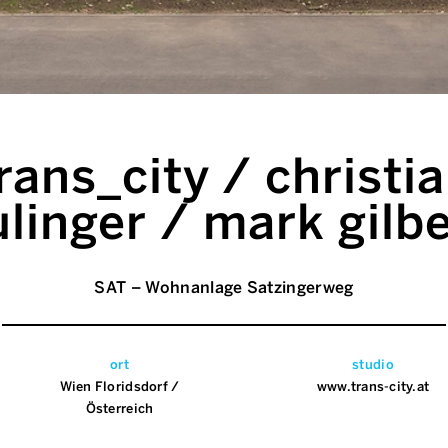
rans_city / christi
ulinger / mark gilbe
SAT – Wohnanlage Satzingerweg
ort
studio
Wien Floridsdorf /
www.trans-city.at
Österreich