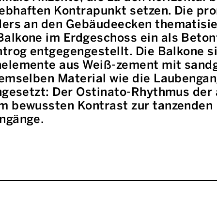
ebhaften Kontrapunkt setzen. Die pr
ders an den Gebäudeecken thematisie
alkone im Erdgeschoss ein als Betonf
trog entgegengestellt. Die Balkone s
nelemente aus Weiß-zement mit sandg
demselben Material wie die Laubengan
ingesetzt: Der Ostinato-Rhythmus de
m bewussten Kontrast zur tanzenden P
engänge.