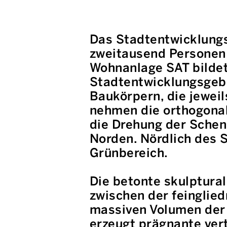
Das Stadtentwicklungs
zweitausend Personen v
Wohnanlage SAT bildet
Stadtentwicklungsgebi
Baukörpern, die jewei
nehmen die orthogonal
die Drehung der Schen
Norden. Nördlich des 
Grünbereich.
Die betonte skulptura
zwischen der feinglied
massiven Volumen der
erzeugt prägnante vert