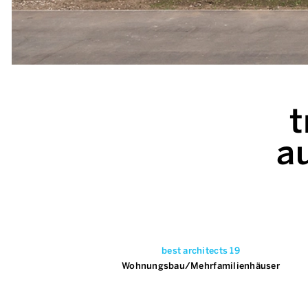
t
a
best architects 19
Wohnungsbau/Mehrfamilienhäuser