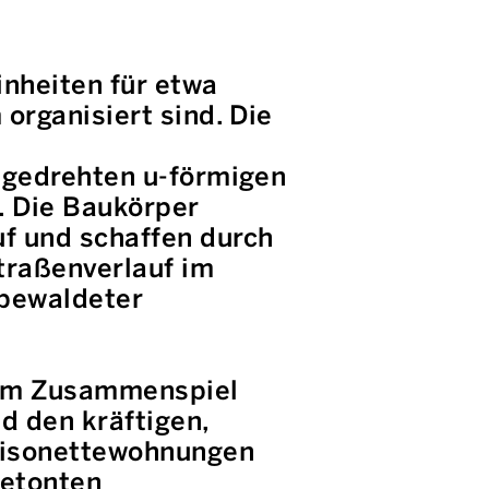
nheiten für etwa
organisiert sind. Die
 gedrehten u-förmigen
. Die Baukörper
f und schaffen durch
traßenverlauf im
 bewaldeter
 dem Zusammenspiel
d den kräftigen,
aisonettewohnungen
betonten