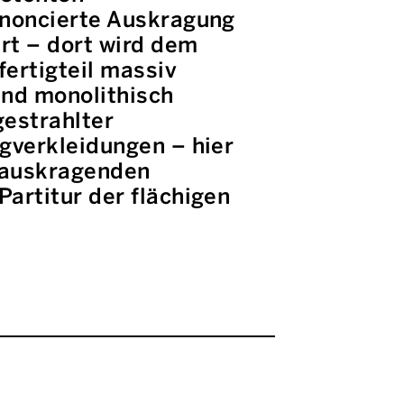
ononcierte Auskragung
rt – dort wird dem
ertigteil massiv
ind monolithisch
estrahlter
gverkleidungen – hier
r auskragenden
artitur der flächigen