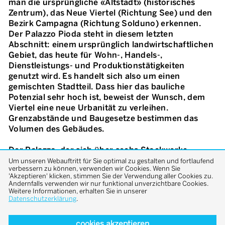
man die ursprüngliche «Altstadt» (historisches
Zentrum), das Neue Viertel (Richtung See) und den
Bezirk Campagna (Richtung Solduno) erkennen.
Der Palazzo Pioda steht in diesem letzten
Abschnitt: einem ursprünglich landwirtschaftlichen
Gebiet, das heute für Wohn-, Handels-,
Dienstleistungs- und Produktionstätigkeiten
genutzt wird. Es handelt sich also um einen
gemischten Stadtteil. Dass hier das bauliche
Potenzial sehr hoch ist, beweist der Wunsch, dem
Viertel eine neue Urbanität zu verleihen.
Grenzabstände und Baugesetze bestimmen das
Volumen des Gebäudes.
Der Palazzo, der sich über sechs Stockwerke
erstreckt und eine Wohnung pro Stockwerk
Um unseren Webauftritt für Sie optimal zu gestalten und fortlaufend
verbessern zu können, verwenden wir Cookies. Wenn Sie
beherbergt, ist ein hybrides Gebäude. Einerseits
'Akzeptieren' klicken, stimmen Sie der Verwendung aller Cookies zu.
bezeugt er seine Würde und städtebauliche
Andernfalls verwenden wir nur funktional unverzichtbare Cookies.
Weitere Informationen, erhalten Sie in unserer
Integrität, indem er die tragende Struktur nach
Datenschutzerklärung
.
aussen kehrt, welche somit die Fassade
massgebend bestimmt. Andererseits wird durch die
cookies akzeptieren
vorgefertigten Fassadenelemente aus Lochblech