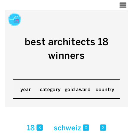
best architects 18
winners
year
category
gold award
country
18
schweiz
x
x
x