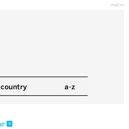
english
country
a-z
ur
x