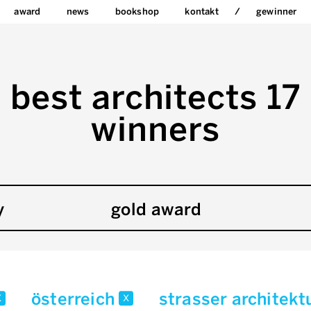
award
news
bookshop
kontakt
gewinner
best architects 17
winners
y
gold award
österreich
strasser architekt
x
x