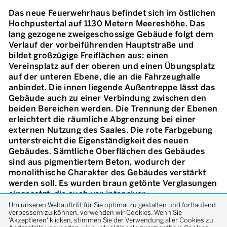
Das neue Feuerwehrhaus befindet sich im östlichen
Hochpustertal auf 1130 Metern Meereshöhe. Das
lang gezogene zweigeschossige Gebäude folgt dem
Verlauf der vorbeiführenden Hauptstraße und
bildet großzügige Freiflächen aus: einen
Vereinsplatz auf der oberen und einen Übungsplatz
auf der unteren Ebene, die an die Fahrzeughalle
anbindet. Die innen liegende Außentreppe lässt das
Gebäude auch zu einer Verbindung zwischen den
beiden Bereichen werden. Die Trennung der Ebenen
erleichtert die räumliche Abgrenzung bei einer
externen Nutzung des Saales. Die rote Farbgebung
unterstreicht die Eigenständigkeit des neuen
Gebäudes. Sämtliche Oberflächen des Gebäudes
sind aus pigmentiertem Beton, wodurch der
monolithische Charakter des Gebäudes verstärkt
werden soll. Es wurden braun getönte Verglasungen
eingesetzt, die auch vor intensiver
Sonneneinstrahlung schützen. Als Kontrast zum
Um unseren Webauftritt für Sie optimal zu gestalten und fortlaufend
verbessern zu können, verwenden wir Cookies. Wenn Sie
massiven Beton wurde für den »Saal«, der auch
'Akzeptieren' klicken, stimmen Sie der Verwendung aller Cookies zu.
Treffpunkt für die Einwohner von Vierschach ist,