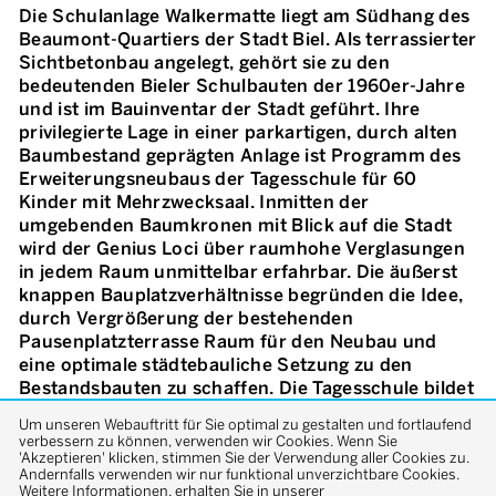
Die Schulanlage Walkermatte liegt am Südhang des
Beaumont-Quartiers der Stadt Biel. Als terrassierter
Sichtbetonbau angelegt, gehört sie zu den
bedeutenden Bieler Schulbauten der 1960er-Jahre
und ist im Bauinventar der Stadt geführt. Ihre
privilegierte Lage in einer parkartigen, durch alten
Baumbestand geprägten Anlage ist Programm des
Erweiterungsneubaus der Tagesschule für 60
Kinder mit Mehrzwecksaal. Inmitten der
umgebenden Baumkronen mit Blick auf die Stadt
wird der Genius Loci über raumhohe Verglasungen
in jedem Raum unmittelbar erfahrbar. Die äußerst
knappen Bauplatzverhältnisse begründen die Idee,
durch Vergrößerung der bestehenden
Pausenplatzterrasse Raum für den Neubau und
eine optimale städtebauliche Setzung zu den
Bestandsbauten zu schaffen. Die Tagesschule bildet
so mit einem weit auskragenden Vordach den
Um unseren Webauftritt für Sie optimal zu gestalten und fortlaufend
Schlusspunkt der Erschließungskaskade des
verbessern zu können, verwenden wir Cookies. Wenn Sie
terrassiert angelegten Schulhauses. Die Räume sind
'Akzeptieren' klicken, stimmen Sie der Verwendung aller Cookies zu.
Andernfalls verwenden wir nur funktional unverzichtbare Cookies.
auf einer Ebene flexibel untereinander zuschaltbar
Weitere Informationen, erhalten Sie in unserer