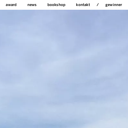
award
news
bookshop
kontakt
gewinner