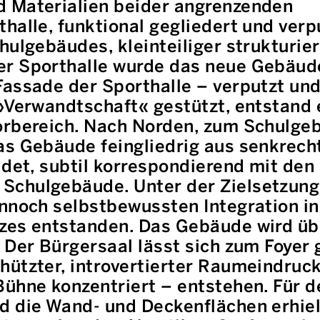
d Materialien beider angrenzenden
halle, funktional gegliedert und verp
hulgebäudes, kleinteiliger strukturie
er Sporthalle wurde das neue Gebäud
assade der Sporthalle – verputzt und 
 »Verwandtschaft« gestützt, entstand
orbereich. Nach Norden, zum Schulge
as Gebäude feingliedrig aus senkrech
idet, subtil korrespondierend mit de
Schulgebäude. Unter der Zielsetzung
ennoch selbstbewussten Integration in
zes entstanden. Das Gebäude wird üb
 Der Bürgersaal lässt sich zum Foyer 
ützter, introvertierter Raumeindruck
Bühne konzentriert – entstehen. Für d
d die Wand- und Deckenflächen erhiel