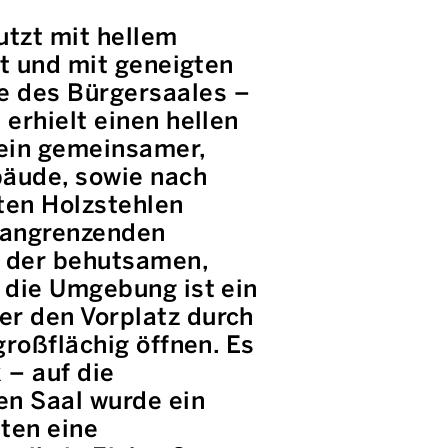
utzt mit hellem
rt und mit geneigten
e des Bürgersaales –
erhielt einen hellen
 ein gemeinsamer,
bäude, sowie nach
ten Holzstehlen
n angrenzenden
 der behutsamen,
 die Umgebung ist ein
er den Vorplatz durch
großflächig öffnen. Es
 – auf die
en Saal wurde ein
ten eine