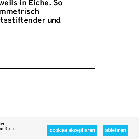
ils in Eiche. So
ymmetrisch
ätsstiftender und
ken,
n Sie in
cookies akzeptieren
ablehnen