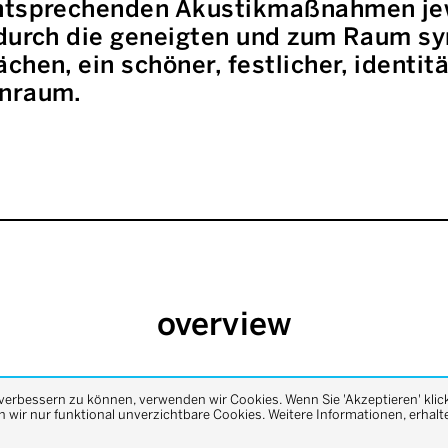
ntsprechenden Akustikmaßnahmen jewe
 durch die geneigten und zum Raum s
chen, ein schöner, festlicher, identit
enraum.
overview
 verbessern zu können, verwenden wir Cookies. Wenn Sie 'Akzeptieren' klic
previous
next
wir nur funktional unverzichtbare Cookies. Weitere Informationen, erhalte
project
project