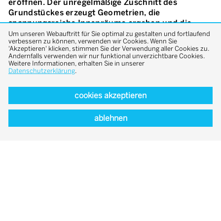
eröffnen. Der unregelmäßige Zuschnitt des
Grundstückes erzeugt Geometrien, die
spannungsreiche Innenräume ergeben und die
äußere Gestaltgebung prägen. Auf Grund der
Um unseren Webauftritt für Sie optimal zu gestalten und fortlaufend
verbessern zu können, verwenden wir Cookies. Wenn Sie
geschossweisen Gliederung und der
'Akzeptieren' klicken, stimmen Sie der Verwendung aller Cookies zu.
zurückhaltenden Farbigkeit fügt sich der Körper in
Andernfalls verwenden wir nur funktional unverzichtbare Cookies.
Weitere Informationen, erhalten Sie in unserer
die umgebende gründerzeitliche Bebauung ein.
Datenschutzerklärung
.
Gleichzeitig grenzt er sich durch seine großzügigen
Öffnungen und die sichtbare Schwere des Materials
cookies akzeptieren
ab.
ablehnen
overview