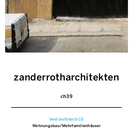
zanderrotharchitekten
ch39
best architects 15
Wohnungsbau/Mehrfamilienhäuser