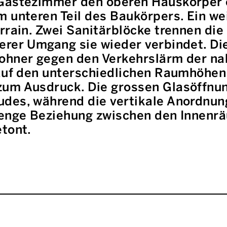
 Gästezimmer den oberen Hauskörper 
m unteren Teil des Baukörpers. Ein w
errain. Zwei Sanitärblöcke trennen di
erer Umgang sie wieder verbindet. Di
ohner gegen den Verkehrslärm der na
 auf den unterschiedlichen Raumhöhe
um Ausdruck. Die grossen Glasöffnun
udes, während die vertikale Anordnu
 enge Beziehung zwischen den Innenr
etont.