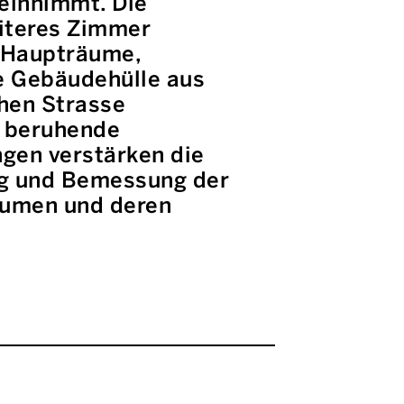
einnimmt. Die
eiteres Zimmer
e Haupträume,
e Gebäudehülle aus
hen Strasse
n beruhende
gen verstärken die
ng und Bemessung der
äumen und deren