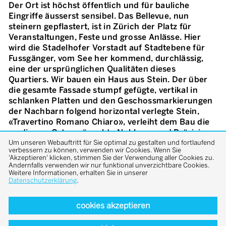
Der Ort ist höchst öffentlich und für bauliche
Eingriffe äusserst sensibel. Das Bellevue, nun
steinern gepflastert, ist in Zürich der Platz für
Veranstaltungen, Feste und grosse Anlässe. Hier
wird die Stadelhofer Vorstadt auf Stadtebene für
Fussgänger, vom See her kommend, durchlässig,
eine der ursprünglichen Qualitäten dieses
Quartiers. Wir bauen ein Haus aus Stein. Der über
die gesamte Fassade stumpf gefügte, vertikal in
schlanken Platten und den Geschossmarkierungen
der Nachbarn folgend horizontal verlegte Stein,
«Travertino Romano Chiaro», verleiht dem Bau die
an diesem Ort gewünschte Noblesse und Präzision.
Neben dem Travertin stehen die in Messing
Um unseren Webauftritt für Sie optimal zu gestalten und fortlaufend
verbessern zu können, verwenden wir Cookies. Wenn Sie
ausgeführten Rahmen der Kastenfenster, Beschläge
'Akzeptieren' klicken, stimmen Sie der Verwendung aller Cookies zu.
und Geländer. So materialisiert fügt sich der Bau in
Andernfalls verwenden wir nur funktional unverzichtbare Cookies.
Weitere Informationen, erhalten Sie in unserer
das Ensemble des Bestands ein und strahlt eine
Datenschutzerklärung
.
dem Ort angemessene Eigenständigkeit aus. Zwei
wesentliche Nachbarn im städtischen Raum, das
cookies akzeptieren
Haus zum Bellevue und das Odeon-Haus, sind
wichtige Bausteine der räumlichen Entwicklung des